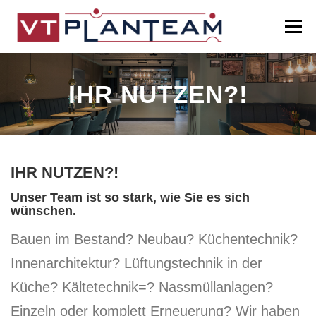
Zum
Inhalt
Menü
springen
HALLO
LEISTUNGEN
PORTFOLIO
IHR NUTZEN?!
PROJEKTE
KONTAKT
IHR NUTZEN?!
Unser Team ist so stark, wie Sie es sich
wünschen.
Bauen im Bestand? Neubau? Küchentechnik?
Innenarchitektur? Lüftungstechnik in der
Küche? Kältetechnik=? Nassmüllanlagen?
Einzeln oder komplett Erneuerung? Wir haben