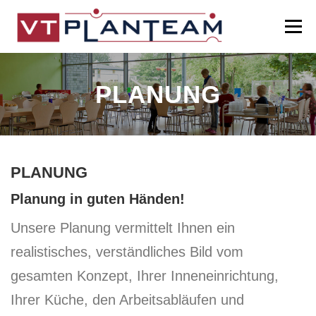
Zum
Inhalt
Menü
springen
HALLO
LEISTUNGEN
PORTFOLIO
PLANUNG
PROJEKTE
KONTAKT
PLANUNG
Planung in guten Händen!
Unsere Planung vermittelt Ihnen ein
realistisches, verständliches Bild vom
gesamten Konzept, Ihrer Inneneinrichtung,
Ihrer Küche, den Arbeitsabläufen und